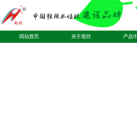
网站首页
关于南欣
产品