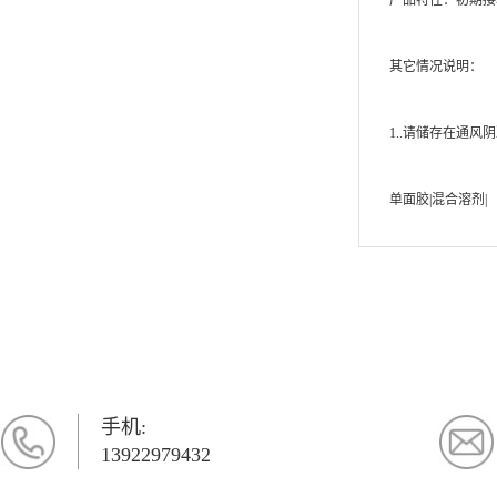
产品特性：初期接
其它情况说明：
1..请储存在通
单面胶|混合溶剂|
手机:
13922979432