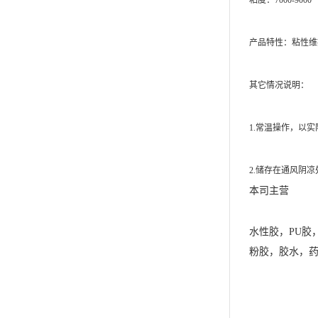
粘度：7000-9000
产品特性：粘性维
其它情况说明：
1.常温操作，以
2.储存在通风阴
本司主营
水性胶，
PU胶
粉胶，胶水，药