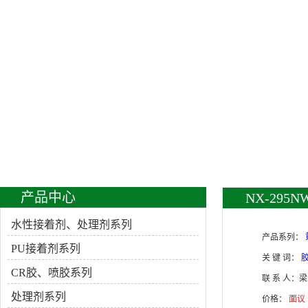
产品中心
NX-295
水性接着剂、处理剂系列
产品系列：
PU接着剂系列
关 键 词：
CR胶、喷胶系列
联 系 人：
梁
处理剂系列
价格：
面议