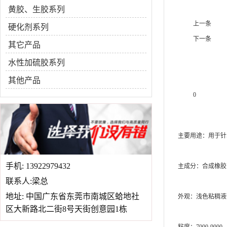
黄胶、生胶系列
上一条
硬化剂系列
下一条
其它产品
水性加硫胶系列
其他产品
0
产品说明
主要用途：用于针
手机: 13922979432
主成分：合成橡胶
联系人:梁总
地址: 中国广东省东莞市南城区蛤地社
外观：浅色粘稠液
区大新路北二街8号天街创意园1栋