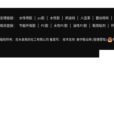
友情链接：
水性喷胶
pu胶
水性胶
邦迪线
人造革
蕾丝网布
相关链接：
节能环保胶
PU胶
水性PU胶
油性PU胶
鞋用粘剂
版权所有：吉水县南欣化工有限公司 备案号：
技术支持: 美中鞋业网 (
管理登陆
)
东