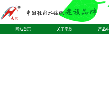
网站首页
关于南欣
产品