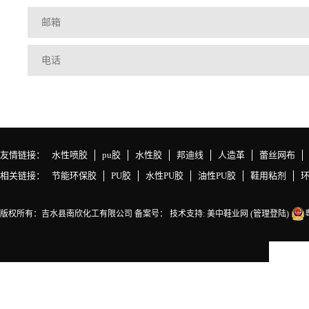
友情链接：
水性喷胶
pu胶
水性胶
邦迪线
人造革
蕾丝网布
相关链接：
节能环保胶
PU胶
水性PU胶
油性PU胶
鞋用粘剂
版权所有：吉水县南欣化工有限公司 备案号：
技术支持: 美中鞋业网 (
管理登陆
)
东